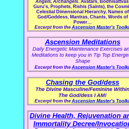
Angels, Archangels
,
Avatars, Bodhisattvas
Guru's, Prophets, Rishis (Saints), the Cosm
Celestial Dimensional Hierarchy, Names of
God/Goddess, Mantras, Chants, Words of
Power…
Excerpt from the
Ascension Master's Toolki
Ascension Meditations
Daily Energetic Maintenance Exercises a
Meditations to keep you in Tip Top Energet
Shape
Excerpt from the
Ascension Master's Toolki
Chasing the God/dess
The Divine Masculine/Feminine Withi
The God/dess I AM!
Excerpt from the
Ascension Master's Toolki
Divine Health, Rejuvenation a
Immortality Decree/Invocatio