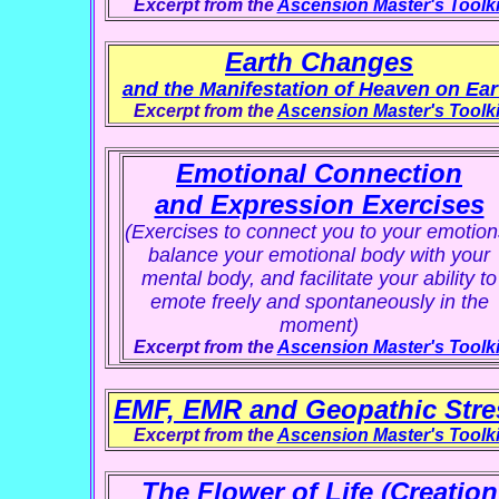
Excerpt from the
Ascension Master's Toolki
Earth Changes
and the Manifestation of Heaven on Ear
Excerpt from the
Ascension Master's Toolki
Emotional Connection
and Expression Exercises
(Exercises to connect you to your emotion
balance your emotional body with your
mental body, and facilitate your ability to
emote freely and spontaneously in the
moment)
Excerpt from the
Ascension Master's Toolki
EMF, EMR and Geopathic Stre
Excerpt from the
Ascension Master's Toolki
The Flower of Life (Creation